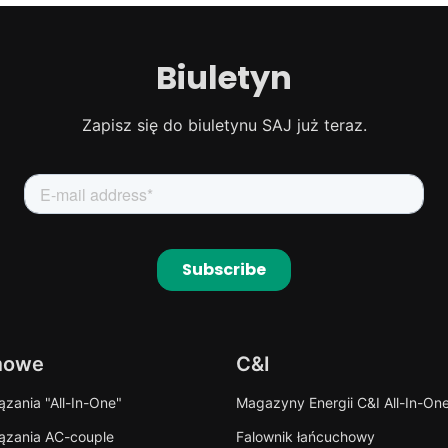
Biuletyn
Zapisz się do biuletynu SAJ już teraz.
mowe
C&I
zania "All-In-One"
Magazyny Energii C&I All-In-On
ązania AC-couple
Falownik łańcuchowy