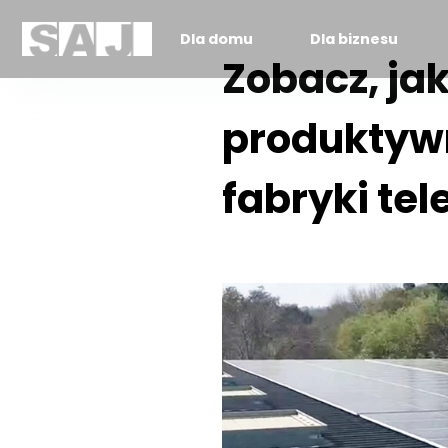
Dla domu
Dla biznesu
Zobacz, ja
produktyw
fabryki te