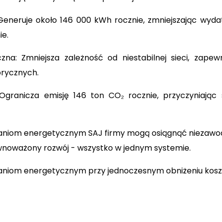
eneruje około 146 000 kWh rocznie, zmniejszając wydat
ie.
zna: Zmniejsza zależność od niestabilnej sieci, zapewn
brycznych.
ranicza emisję 146 ton CO₂ rocznie, przyczyniając s
ązaniom energetycznym SAJ firmy mogą osiągnąć niezaw
wnoważony rozwój - wszystko w jednym systemie.
iom energetycznym przy jednoczesnym obniżeniu kosztów