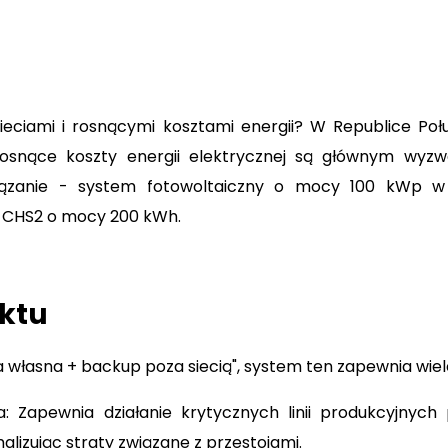
eciami i rosnącymi kosztami energii? W Republice Połud
osnące koszty energii elektrycznej są głównym wyzw
iązanie - system fotowoltaiczny o mocy 100 kWp 
i CHS2 o mocy 200 kWh.
ektu
 własna + backup poza siecią", system ten zapewnia wiele
: Zapewnia działanie krytycznych linii produkcyjnyc
malizując straty związane z przestojami.