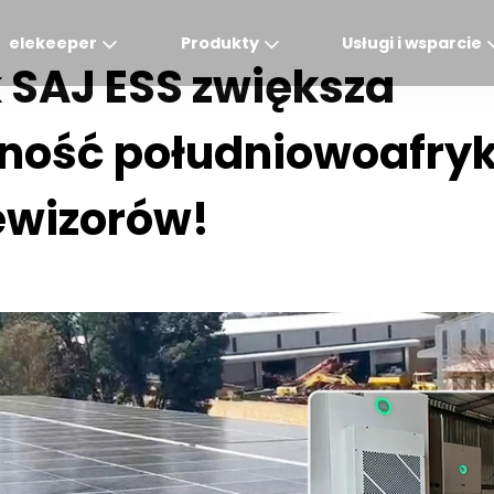
elekeeper
Produkty
Usługi i wsparcie
k SAJ ESS zwiększa
ność południowoafryk
Global
APAC
MEA
Europe
AME
English
English
English
Deutsch
English
lewizorów!
中文
English(Africa)
Italiano
Português (Brasileiro
English(AU)
Français (Afrique)
Espanol
Espanol
English
România
Polski