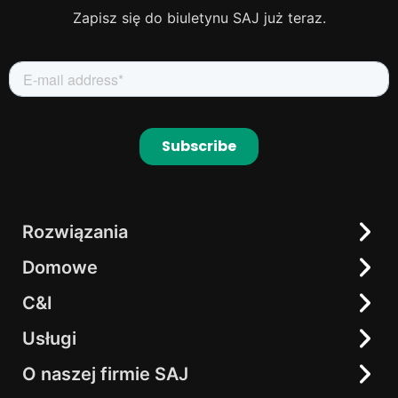
Zapisz się do biuletynu SAJ już teraz.
Rozwiązania
Domowe
Domowe
C&I
C&I
Rozwiązania "All-In-One"
Elekeeper
Rozwiązania AC-couple
Usługi
Magazyny Energii C&I All-In-One
Falowniki hybrydowe
Falownik łańcuchowy
O naszej firmie SAJ
Centrum pobierania
Magazyny energii