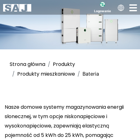
Logowanie
Strona główna
Produkty
Domowe magazyny
Produkty mieszkaniowe
Bateria
energii
Nasze domowe systemy magazynowania energii
Inteligentniejsze, bezpieczniejsze i skalowalne
słonecznej, w tym opcje niskonapięciowe i
magazyny energii dla domów na całym
wysokonapięciowe, zapewniają elastyczną
świecie.
pojemność od 5 kWh do 25 kWh, pomagając