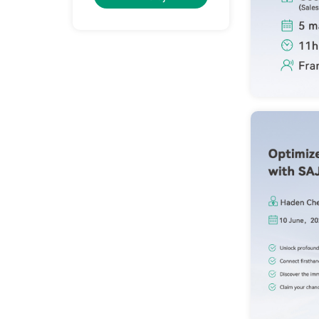
Ameryka Północna
Webinarium
Oceania
Dokumenty
Azja
Wideo
MENA
Afryka