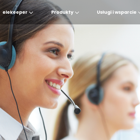
elekeeper
Produkty
Usługi i wsparcie
Global
APAC
MEA
Europe
AME
English
English
English
Deutsch
English
中文
English(Africa)
Italiano
Português (Brasileiro
English(AU)
Français (Afrique)
Espanol
Espanol
English
România
Polski