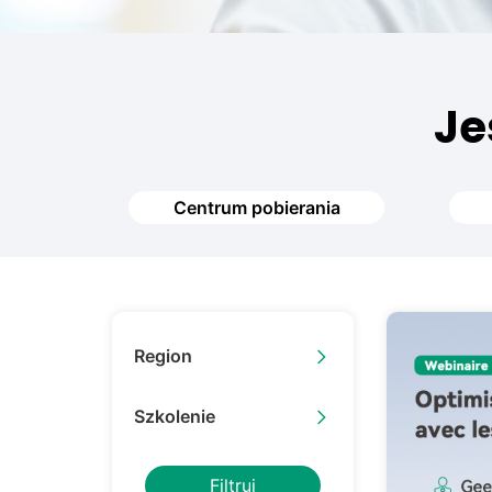
Je
Centrum pobierania
Region
Europa
Szkolenie
Ameryka Łacińska
Twarzą w twarz
Filtruj