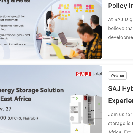
Policy I
At SAJ Digi
believe th
developmen
Webinar
SAJ Hyb
Experie
Join us for
storage is 
Africa. Fro.