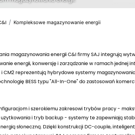
C&I
Kompleksowe magazynowanie energii
ia magazynowania energii C&I firmy SAJ integrują wytw
nie energii, konwersję i zarządzanie w ramach jednej int
2) i CM2 reprezentują hybrydowe systemy magazynowania 
 technologię BESS typu "All-In-One" do zastosowań komerc
onfiguracjom i szerokiemu zakresowi trybów pracy - mak
użytkowania i tryb backup - systemy te zapewniają stabi
nergią słoneczną. Dzięki konstrukcji DC-couple, intelig