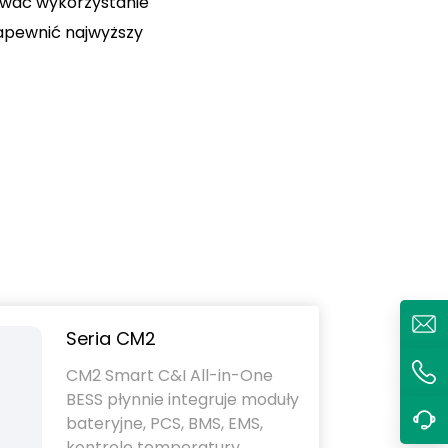
ować wykorzystanie
apewnić najwyższy
Seria CM2
CM2 Smart C&I All-in-One
BESS płynnie integruje moduły
bateryjne, PCS, BMS, EMS,
kontrolę temperatury,