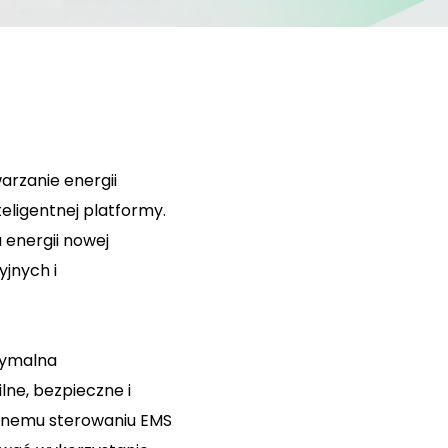
arzanie energii
eligentnej platformy.
energii nowej
yjnych i
symalna
lne, bezpieczne i
entnemu sterowaniu EMS