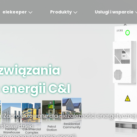
elekeeper
Produkty
Usługi i wsparcie
Global
APAC
MEA
Europe
AME
English
English
English
Deutsch
English
związania
中文
English(Africa)
Italiano
Português (Brasileiro
English(AU)
Français (Afrique)
Espanol
Espanol
nergii C&I
English
România
. Zaprojektowane dla niezależności energetycznej 
Polski
słowe dzięki
iom magazynowania energii.