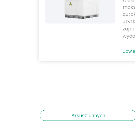
maks
auto
użytk
zape
wydaj
Dowie
Arkusz danych