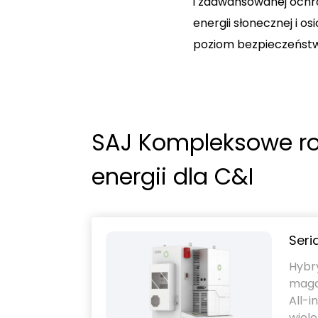
i zaawansowanej ochr
energii słonecznej i
poziom bezpieczeńst
SAJ Kompleksowe r
energii dla C&I
Ser
Hybr
maga
All-i
wiele