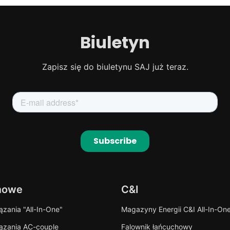
Biuletyn
Zapisz się do biuletynu SAJ już teraz.
mowe
C&I
zania "All-In-One"
Magazyny Energii C&I All-In-On
ązania AC-couple
Falownik łańcuchowy