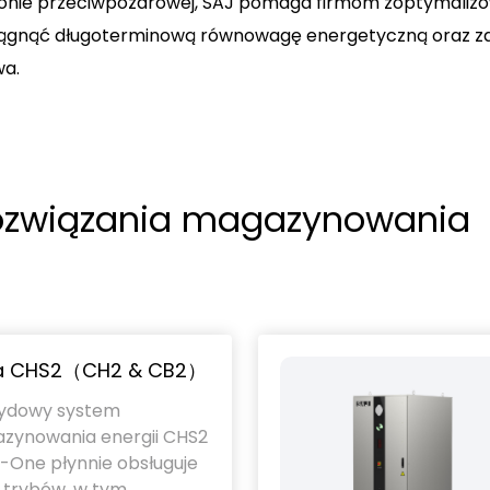
onie przeciwpożarowej, SAJ pomaga firmom zoptymaliz
 osiągnąć długoterminową równowagę energetyczną oraz z
wa.
ozwiązania magazynowania
ia CHS2（CH2 & CB2）
ydowy system
zynowania energii CHS2
n-One płynnie obsługuje
 trybów, w tym