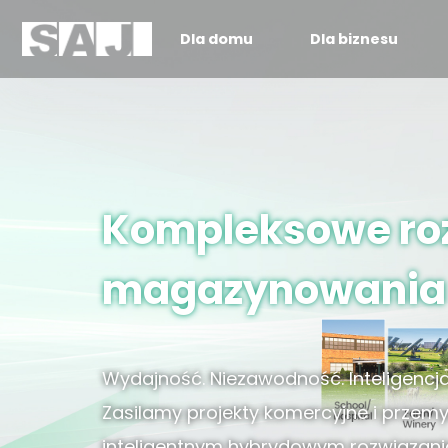
Dla domu
Dla biznesu
Kompleksowe ro
magazynowania e
Wydajność. Niezawodność. Inteligencja
Zasilamy projekty komercyjne i przemy
inteligentnym hybrydowym rozwiązan