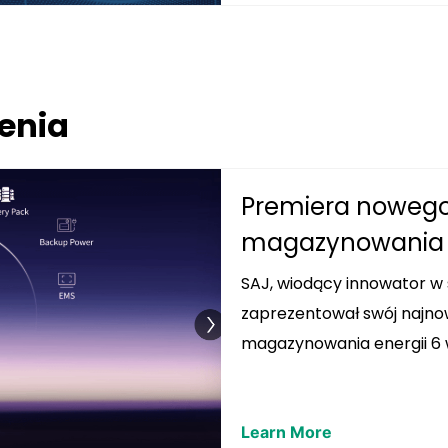
enia
Premiera nowego
magazynowania ene
SAJ, wiodący innowator w 
zaprezentował swój najnow
magazynowania energii 6 w 1
Learn More