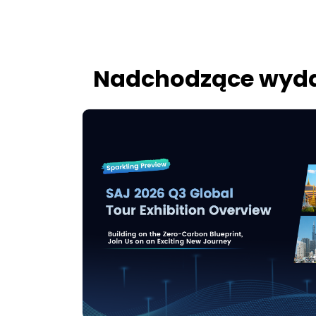
Nadchodzące wyda
l Tour
alną trasę