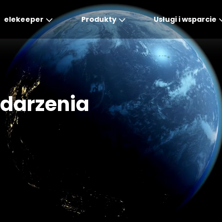
elekeeper
Produkty
Usługi i wsparcie
Global
APAC
MEA
Europe
AME
English
English
English
Deutsch
English
darzenia
中文
English(Africa)
Italiano
Português (Brasileiro
English(AU)
Français (Afrique)
Espanol
Espanol
English
România
Polski