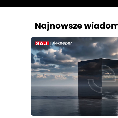
Najnowsze wiadom
a
nowania
-