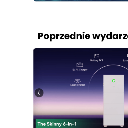
Poprzednie wydarz
nia!
 Europie,
 3 do 6